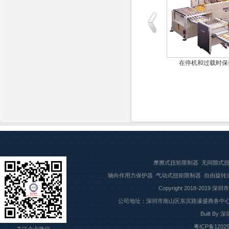
气式过载保
安装在主传动齿轮箱上
在停机和过载时保
摩擦式扭矩限制器
无间隙式
轴向作用力保护器
气动式扭矩限制器
自由旋转
Copyright 2018-2019
深圳市
公司地址：深圳市南山区东滨路濠盛商务中心7楼709
Built By
深
粤ICP备1202