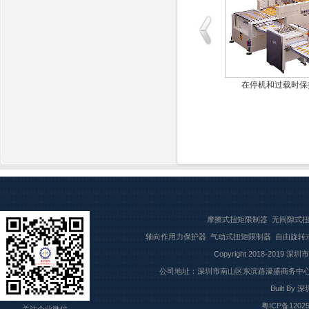
气式过载保
安装在主传动齿轮箱上
在停机和过载时保
摩擦式扭矩限制器
无间隙式
轴向作用力保护器
气动式扭矩限制器
自由旋转
Copyright 2018-2019
深圳市
公司地址：深圳市南山区东滨路濠盛商务中心7楼709
Built By
深
粤ICP备1202