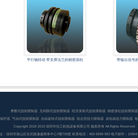
平行轴转动 带支撑法兰的精密滚柱
带输出信号的
摩擦式扭矩限制器
无间隙式扭矩限制器
经济滚珠式扭矩限制器
精密滚柱扭矩限制器
保护器
气动式扭矩限制器
自由旋转式扭矩限制器
组合型扭力限制器
齿轮箱扭力限制器
电
Copyright 2018-2019
深圳市佳工机电设备有限公司
版权所有 All Rights Reserved
：深圳市南山区东滨路濠盛商务中心7楼709室 联系电话：400-6699-983 电子邮件：1096475