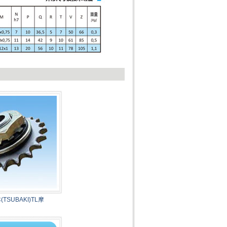
TSUBAKI)TL摩